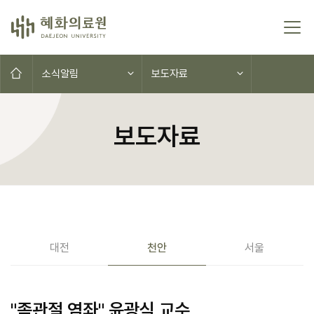
콘텐츠로 이동
홈으로
소식알림
보도자료
보도자료
공지사항(대전,천안,서울)
대전
천안
서울
"족관절 염좌" 윤광식 교수