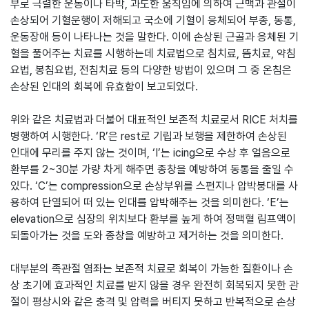
부로 극렬한 운동이나 타박, 과도한 움직임에 의하여 근맥과 관절이
손상되어 기혈운행이 저해되고 국소에 기혈이 응체되어 부종, 동통,
운동장애 등이 나타나는 것을 말한다. 이에 손상된 근골과 응체된 기
혈을 풀어주는 치료를 시행하는데 치료법으로 침치료, 뜸치료, 약침
요법, 봉침요법, 전침치료 등의 다양한 방법이 있으며 그 중 온침은
손상된 인대의 회복에 유효함이 보고되었다.
위와 같은 치료법과 더불어 대표적인 보존적 치료로서 RICE 처치를
병행하여 시행한다. ‘R’은 rest로 기립과 보행을 제한하여 손상된
인대에 무리를 주지 않는 것이며, ‘I’는 icing으로 수상 후 얼음으로
환부를 2~30분 가량 차게 해주면 종창을 예방하여 동통을 줄일 수
있다. ‘C’는 compression으로 손상부위를 스펀지나 압박붕대를 사
용하여 단열되어 떠 있는 인대를 압박해주는 것을 의미한다. ‘E’는
elevation으로 심장의 위치보다 환부를 높게 하여 정맥혈 림프액이
되돌아가는 것을 도와 종창을 예방하고 제거하는 것을 의미한다. ​
대부분의 족관절 염좌는 보존적 치료로 회복이 가능한 질환이나 손
상 초기에 효과적인 치료를 받지 않을 경우 완전히 회복되지 못한 관
절이 평상시와 같은 충격 및 압력을 버티지 못하고 반복적으로 손상