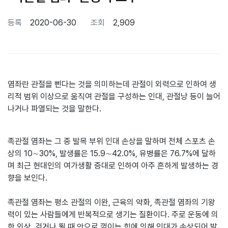
등록
2020-06-30
조회
2,909
본문
염좌란 관절을 삔다는 것을 의미하는데 관절이 외력으로 인하여 생
리적 범위 이상으로 움직여 관절을 구성하는 인대, 관절낭 등이 늘어
나거나 파열되는 것을 말한다.​
족관절 염좌는 그 중 발목 부위 인대 손상을 말하며 전체 스포츠 손
상의 10∼30%, 발생률은 15.9∼42.0%, 유병률은 76.7%에 달하
며 최근 현대인의 여가생활 증대로 인하여 아주 흔하게 발생하는 경
향을 보인다. ​
족관절 염좌는 평소 관절의 이완, 근육의 약화, 족관절 염좌의 기왕
력이 있는 사람들에게 반복적으로 생기는 질환이다. 주로 운동에 의
한 외상, 걷거나 뛸 때 안으로 꺾이는 힘에 의해 인대가 손상되어 발