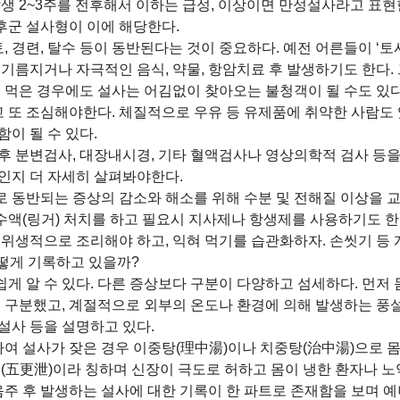
생 2~3주를 전후해서 이하는 급성, 이상이면 만성설사라고 표현한
후군 설사형이 이에 해당한다.
토, 경련, 탈수 등이 동반된다는 것이 중요하다. 예전 어른들이 ‘
기름지거나 자극적인 음식, 약물, 항암치료 후 발생하기도 한다. 
식을 먹은 경우에도 설사는 어김없이 찾아오는 불청객이 될 수도 있
또 조심해야한다. 체질적으로 우유 등 유제품에 취약한 사람도 
이 될 수 있다.
 분변검사, 대장내시경, 기타 혈액검사나 영상의학적 검사 등을 
인지 더 자세히 살펴봐야한다.
 동반되는 증상의 감소와 해소를 위해 수분 및 전해질 이상을 
 수액(링거) 처치를 하고 필요시 지사제나 항생제를 사용하기도 한
 위생적으로 조리해야 하고, 익혀 먹기를 습관화하자. 손씻기 등 
떻게 기록하고 있을까?
 알 수 있다. 다른 증상보다 구분이 다양하고 섬세하다. 먼저 몸
로 구분했고, 계절적으로 외부의 온도나 환경에 의해 발생하는 풍설, 
 설사 등을 설명하고 있다.
냉하여 설사가 잦은 경우 이중탕(理中湯)이나 치중탕(治中湯)으로
설(五更泄)이라 칭하며 신장이 극도로 허하고 몸이 냉한 환자나 
음주 후 발생하는 설사에 대한 기록이 한 파트로 존재함을 보며 