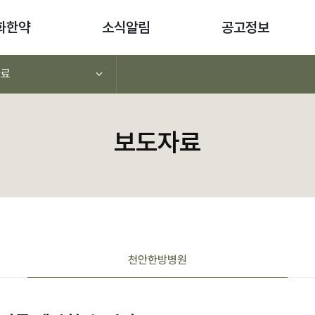
화한약
소식알림
공고정보
자료
보도자료
천안
한방병원