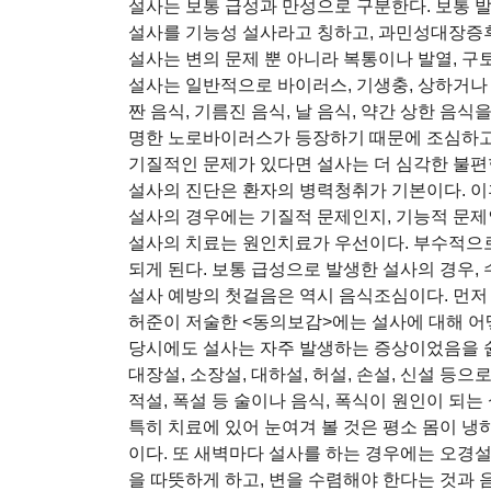
설사는 보통 급성과 만성으로 구분한다. 보통 발
설사를 기능성 설사라고 칭하고, 과민성대장증
설사는 변의 문제 뿐 아니라 복통이나 발열, 구
설사는 일반적으로 바이러스, 기생충, 상하거나 
짠 음식, 기름진 음식, 날 음식, 약간 상한 음
명한 노로바이러스가 등장하기 때문에 조심하고 
기질적인 문제가 있다면 설사는 더 심각한 불편함
설사의 진단은 환자의 병력청취가 기본이다. 이후
설사의 경우에는 기질적 문제인지, 기능적 문제
설사의 치료는 원인치료가 우선이다. 부수적으로
되게 된다. 보통 급성으로 발생한 설사의 경우,
설사 예방의 첫걸음은 역시 음식조심이다. 먼저
허준이 저술한 <동의보감>에는 설사에 대해 어
당시에도 설사는 자주 발생하는 증상이었음을 쉽게
대장설, 소장설, 대하설, 허설, 손설, 신설 등으
적설, 폭설 등 술이나 음식, 폭식이 원인이 되는
특히 치료에 있어 눈여겨 볼 것은 평소 몸이 
이다. 또 새벽마다 설사를 하는 경우에는 오경
을 따뜻하게 하고, 변을 수렴해야 한다는 것과 