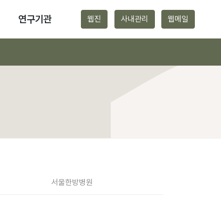
연구기관
웹진
사내관리
웹메일
서울
한방병원