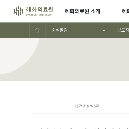
콘텐츠로 이동
혜화의료원 소개
혜
홈으로
소식알림
보도
공지사항(대전,천안,서울)
대전
한방병원