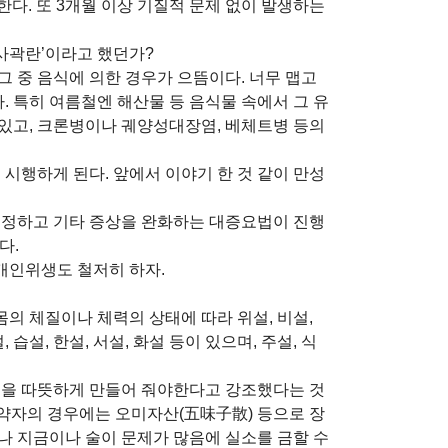
다. 또 3개월 이상 기질적 문제 없이 발생하는
토사곽란’이라고 했던가?
그 중 음식에 의한 경우가 으뜸이다. 너무 맵고
다. 특히 여름철엔 해산물 등 음식물 속에서 그 유
있고, 크론병이나 궤양성대장염, 베체트병 등의
시행하게 된다. 앞에서 이야기 한 것 같이 만성
교정하고 기타 증상을 완화하는 대증요법이 진행
다.
개인위생도 철저히 하자.
의 체질이나 체력의 상태에 따라 위설, 비설,
습설, 한설, 서설, 화설 등이 있으며, 주설, 식
 몸을 따뜻하게 만들어 줘야한다고 강조했다는 것
노약자의 경우에는 오미자산(五味子散) 등으로 장
예나 지금이나 술이 문제가 많음에 실소를 금할 수