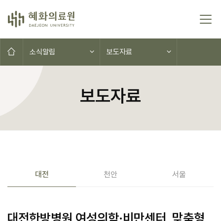
콘텐츠로 이동
홈으로
소식알림
보도자료
보도자료
공지사항(대전,천안,서울)
대전
천안
서울
대전한방병원 여성의학·비만센터, 맞춤형