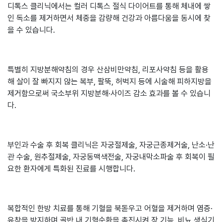
디톡스 클리닉에서는 컬러 디톡스 절식 다이어트를 통해 체내에 쌓
인 독소를 제거하면서 체중을 감량해 건강과 아름다움을 동시에 찾
을 수 있습니다.
특별히 지방분해약침의 경우 산삼비만약침, 리포사약침 등을 활용
해 살이 잘 빠지지 않는 복부, 팔뚝, 허벅지 등에 시술해 피하지방을
제거함으로써 국소부위 지방분해·사이즈 감소 효과를 볼 수 있습니
다.
부인과 수술 후 회복 클리닉은 자궁절제술, 자궁근종제거술, 난소·난
관 수술, 원추절제술, 자궁동맥색전술, 자궁내막소파술 후 회복이 필
요한 환자에게 특화된 진료를 시행합니다.
복합적인 한방 치료를 통해 기혈을 북돋우고 어혈을 제거하며 염증·
유착을 방지하며 골반 내 기혈순환을 촉진시켜 장 기능, 비뇨 생식기