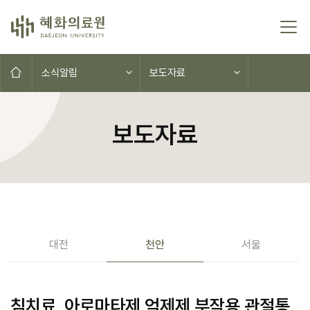
콘텐츠로 이동
홈으로
소식알림
보도자료
보도자료
공지사항(대전,천안,서울)
대전
천안
서울
침치료, 아로마타제 억제제 부작용 관절통