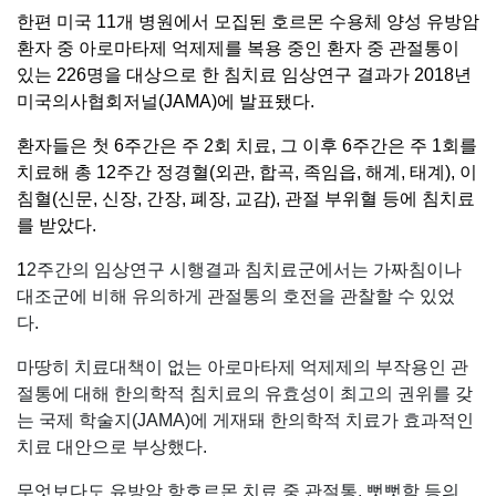
한편 미국 11개 병원에서 모집된 호르몬 수용체 양성 유방암
환자 중 아로마타제 억제제를 복용 중인 환자 중 관절통이
있는 226명을 대상으로 한 침치료 임상연구 결과가 2018년
미국의사협회저널(JAMA)에 발표됐다.
환자들은 첫 6주간은 주 2회 치료, 그 이후 6주간은 주 1회를
치료해 총 12주간 정경혈(외관, 합곡, 족임읍, 해계, 태계), 이
침혈(신문, 신장, 간장, 폐장, 교감), 관절 부위혈 등에 침치료
를 받았다.
1
2주간의 임상연구 시행결과 침치료군에서는 가짜침이나
대조군에 비해 유의하게 관절통의 호전을 관찰할 수 있었
다.
마땅히 치료대책이 없는 아로마타제 억제제의 부작용인 관
절통에 대해 한의학적 침치료의 유효성이 최고의 권위를 갖
는 국제 학술지(JAMA)에 게재돼 한의학적 치료가 효과적인
치료 대안으로 부상했다.
무엇보다도 유방암 항호르몬 치료 중 관절통, 뻣뻣함 등의