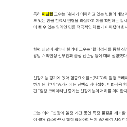
특히
이남헌
교수는
“
환자가 이해하고 있는 빈혈의 개념
도 있는 만큼 진료시 빈혈을 의심하고 이를 확인하는 검사
이 될 수 있는 영역인 만큼 적극적인 치료가 이뤄졌야 한
한편 신선미 세명대 한의대 교수는
‘
혈액검사를 통한 신
용법
△
약인성 신부전과 급성 신손상 등에 대해 설명했다
신장기능 평가에 있어 혈중요소질소
(BUN)
와 혈청 크레
하게 된다
”
며
“
증가시에는 단백질 과다섭취
,
이화작용 
편
“
혈청 크레아티닌 증가는 신장기능의 저하를 의미한
그는 이어
“
신장이 일정 기간 동안 특정 물질을 제거할
이
40%
감소하면서 혈청 크레아티닌이 증가하기 시작한