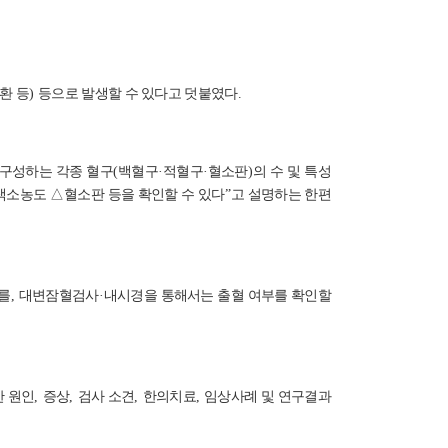
환 등
)
등으로 발생할 수 있다고 덧붙였다
.
 구성하는 각종 혈구
(
백혈구
·
적혈구
·
혈소판
)
의 수 및 특성
혈색소농도
△
혈소판 등을 확인할 수 있다
”
고 설명하는 한편
를
,
대변잠혈검사
·
내시경을 통해서는 출혈 여부를 확인할
한 원인
,
증상
,
검사 소견
,
한의치료
,
임상사례 및 연구결과