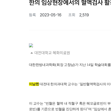
한의 임상현장에서의 혈액검사 활
등록
2023-05-16
조회
2,519
본문
대전대학교 혜화의료원
대한한방내과학회
(
회장 고창남
)
가 지난
14
일 학술대회를
이남헌
대전대 한의과대학 교수는
‘
일반혈액학검사의 이
이 교수는
“
빈혈은 혈액 내 적혈구 혹은 헤모글로빈이 
로빈
)
를 기준으로 빈혈을 진단하게 된다
”
며
“
임상에서 흔