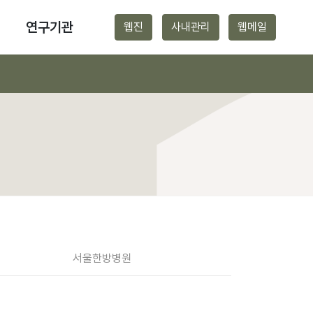
연구기관
웹진
사내관리
웹메일
서울
한방병원