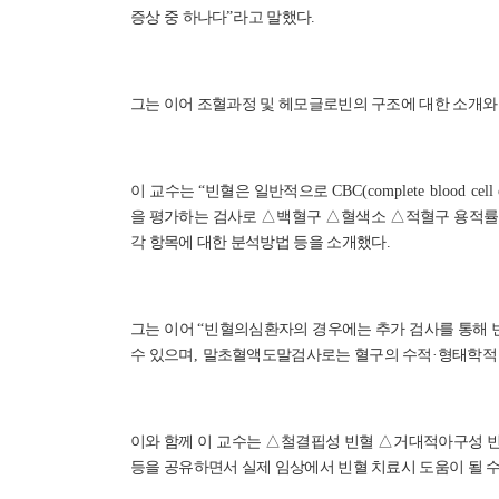
증상 중 하나다
”
라고 말했다
.
그는 이어 조혈과정 및 헤모글로빈의 구조에 대한 소개와
이 교수는
“
빈혈은 일반적으로
CBC(complete blood cell
을 평가하는 검사로
△
백혈구
△
혈색소
△
적혈구 용적
각 항목에 대한 분석방법 등을 소개했다
.
그는 이어
“
빈혈의심환자의 경우에는 추가 검사를 통해 
수 있으며
,
말초혈액도말검사로는 혈구의 수적
·
형태학적 
이와 함께 이 교수는
△
철결핍성 빈혈
△
거대적아구성 
등을 공유하면서 실제 임상에서 빈혈 치료시 도움이 될 