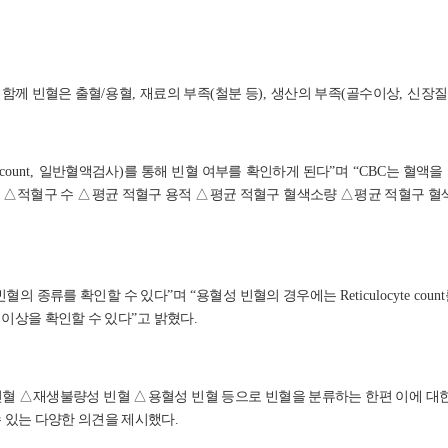
 함께 빈혈은 출혈
/
용혈
,
재료의 부족
(
철분 등
),
생산의 부족
(
골수이상
,
신장질
 count,
일반혈액검사
)
를 통해 빈혈 여부를 확인하게 된다
”
며
“CBC
는 혈액을
률
△
적혈구 수
△
평균 적혈구 용적
△
평균 적혈구 혈색소량
△
평균 적혈구 
빈혈의 종류를 확인할 수 있다
”
며
“
용혈성 빈혈의 경우에는
Reticulocyte count
이상을 확인할 수 있다
”
고 밝혔다
.
빈혈
△
재생불량성 빈혈
△
용혈성 빈혈 등으로 빈혈을 분류하는 한편 이에 대
수 있는 다양한 의견을 제시했다
.