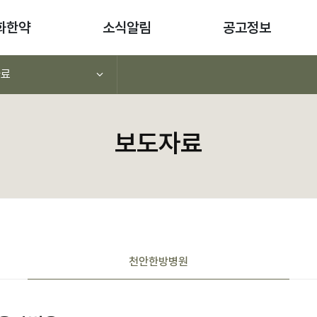
화한약
소식알림
공고정보
자료
보도자료
천안
한방병원