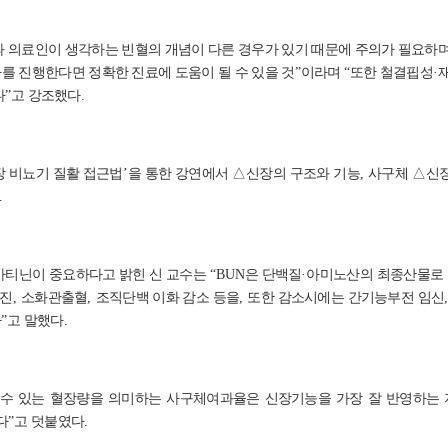
과 의료인이 생각하는 빈혈의 개념이 다른 경우가 있기 때문에 주의가 필요하
를 진행한다면 정확한 진료에 도움이 될 수 있을 것
”
이라며
“
또한 철결핍성
·
다
”
고 강조했다
.
장 비뇨기 질활 접근법
’
을 통한 강연에서
△
신장의 구조와 기능
,
사구체
△
신
.
아티닌이 중요하다고 밝힌 신 교수는
“BUN
은 단백질
·
아미노산의 최종산물로 
항진
,
소화관출혈
,
조직단백 이화 감소 등을
,
또한 감소시에는 간기능부전 임신
다
”
고 말했다
.
 수 있는 혈장량을 의미하는 사구체여과율은 신장기능을 가장 잘 반영하는
다
”
고 덧붙였다
.