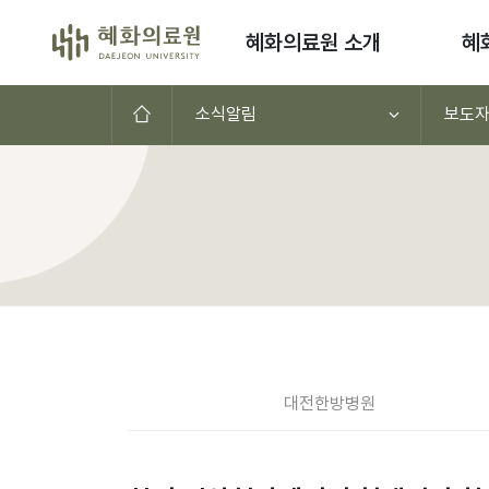
콘텐츠로 이동
혜화의료원 소개
혜
홈으로
소식알림
보도
공지사항(대전,천안,서울)
대전
한방병원