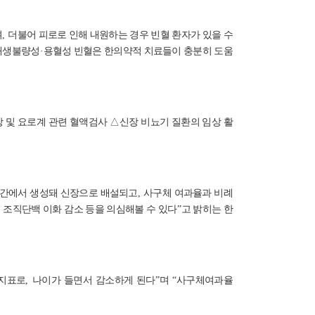
며
,
더불어 피로로 인해 내원하는 경우 빈혈 환자가 있을 수
재생불량성
·
용혈성 빈혈은 한의약적 치료들이 충분히 도움
장 및 요로계 관련 혈액검사
△
신장 비뇨기 질환의 임상 활
간에서 생성돼 신장으로 배설되고
,
사구체 여과율과 비례
,
조직단백 이화 감소 등을 의심해볼 수 있다
”
고 밝히는 한
 지표로
,
나이가 들면서 감소하게 된다
”
며
“
사구체여과율