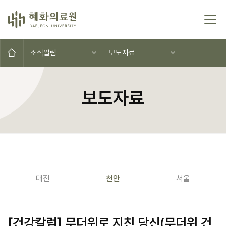
콘텐츠로 이동
홈으로
소식알림
보도자료
보도자료
공지사항(대전,천안,서울)
대전
천안
서울
[건강칼럼] 무더위로 지친 당신(무더위 건