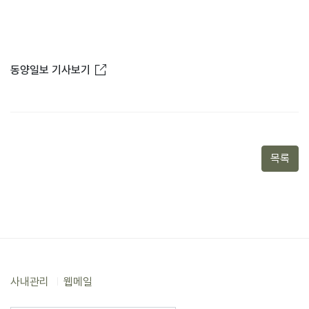
새창열림
동양일보 기사보기
목록
사내관리
웹메일