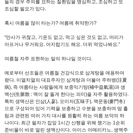
들의 경우 주의를 요하는 질환임을 명심하고, 조심하고 또
조심할 필요가 있다.
혹시 여름을 많이 타는가? 여름에 취약한가?
“만사가 귀찮고, 기운도 없고, 먹고 싶은 것도 없고, 머리가
아프거나 무거워요. 어지럽기도 해요. 더위 먹었나봐요.”
여름철 자주 표현하는 말의 하나일 것이다.
예로부터 선조들은 여름철 건강식으로 삼계탕을 애용하여
왔다. 이열치열의 대표주자인 삼계탕과 더불어 주하병(注夏
病), 즉 여름타는 사람들에게 보중익기탕(補中益氣湯)과 생
맥산(生脈散 : 맥이 잘 돌게 한다는 의미)을 자주 활용하였다.
특히 생맥산은 인삼(人蔘), 오미자(五味子), 맥문동(麥門冬)
으로 구성되어 있어 기력을 보충하고 수분을 보충하며 땀 흘
림과 관련된 여러 가지 대사를 원활히 하는 여름 보약의 하
나이다. 최근 필자가 집앞 1시간 산행을 위해 챙기는 1순위
준비물이 바로 얼린 생맥산이다. 아이스 아메리카노, 생맥주