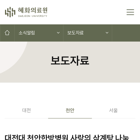
콘텐츠로 이동
홈으로
소식알림
보도자료
보도자료
공지사항(대전,천안,서울)
대전
천안
서울
대전대 천안한방병원 사랑의 삼계탕 나눔