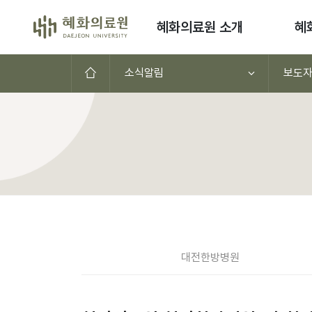
콘텐츠로 이동
혜화의료원 소개
혜
홈으로
소식알림
보도
공지사항(대전,천안,서울)
대전
한방병원