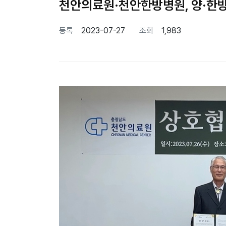
천안의료원·천안한방병원, 양·한
등록
2023-07-27
조회
1,983
본문