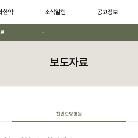
화한약
소식알림
공고정보
자료
보도자료
천안
한방병원