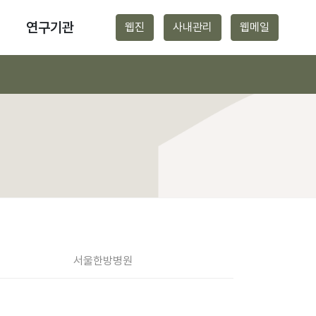
연구기관
웹진
사내관리
웹메일
서울
한방병원