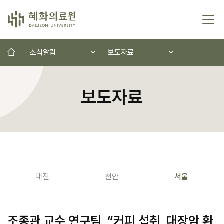
콘텐츠로 이동
홈으로
소식알림
보도자료
보도자료
공지사항(대전,천안,서울)
대전
천안
서울
조종관 교수 연구팀, “커피 섭취, 대장암 환