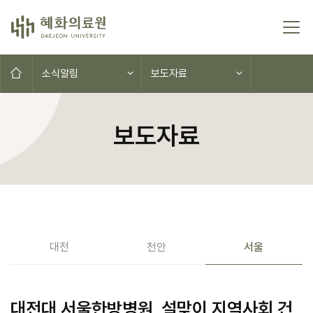
콘텐츠로 이동
홈으로
소식알림
보도자료
보도자료
공지사항(대전,천안,서울)
대전
천안
서울
대전대 서울한방병원, 설맞이 지역사회 건