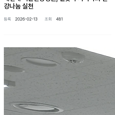
강나눔 실천
등록
2026-02-13
조회
481
본문