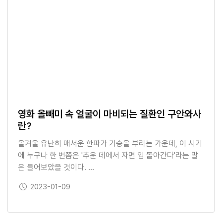
영화 올빼미 속 얼굴이 마비되는 질환인 구안와사
란?
올겨울 유난히 매서운 한파가 기승을 부리는 가운데, 이 시기
에 누구나 한 번쯤은 '추운 데에서 자면 입 돌아간다'라는 말
은 들어보았을 것이다. …
보도일
2023-01-09