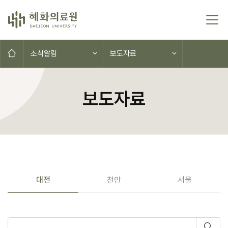
콘텐츠로 이동
홈으로
소식알림
보도자료
보도자료
공지사항(대전,천안,서울)
대전
천안
서울
게시물 검색
검색