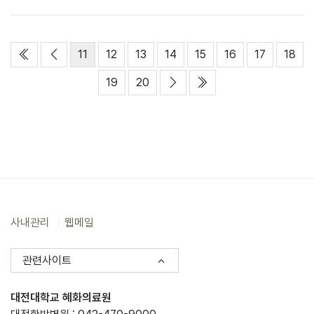
열린
페이지
처음
이전
페이지
페이지
페이지
페이지
페이지
페이지
페
11
12
13
14
15
16
17
18
페이지
페이지
다음
맨끝
19
20
사내관리
웹메일
관련사이트
대전대학교 혜화의료원