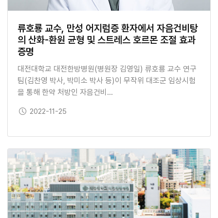
류호룡 교수, 만성 어지럼증 환자에서 자음건비탕
의 산화-환원 균형 및 스트레스 호르몬 조절 효과
증명
대전대학교 대전한방병원(병원장 김영일) 류호룡 교수 연구
팀(김찬영 박사, 박미소 박사 등)이 무작위 대조군 임상시험
을 통해 한약 처방인 자음건비…
보도일
2022-11-25