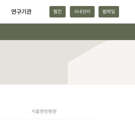
연구기관
웹진
사내관리
웹메일
서울
한방병원