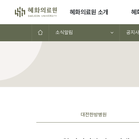
콘텐츠로 이동
혜화의료원 소개
혜
홈으로
소식알림
공지
공지사항(대전,천안,서울)
대전
한방병원