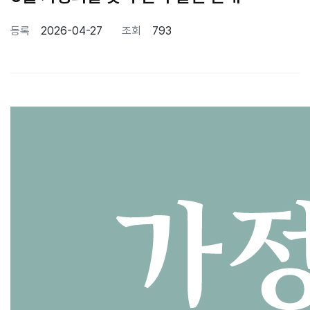
페이지 정보
등록
2026-04-27
조회
793
본문