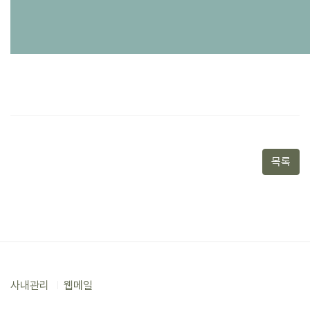
목록
사내관리
웹메일