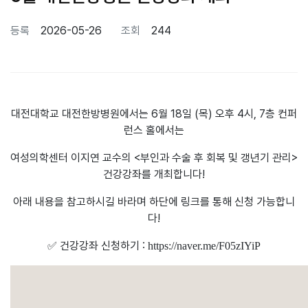
페이지 정보
등록
2026-05-26
조회
244
본문
대전대학교 대전한방병원에서는 6월 18일 (목) 오후 4시, 7층 컨퍼
런스 홀에서는
여성의학센터 이지연 교수의 <부인과 수술 후 회복 및 갱년기 관리>
건강강좌를 개최합니다!
아래 내용을 참고하시길 바라며 하단에 링크를 통해 신청 가능합니
다!
✅️ 건강강좌 신청하기 :
https://naver.me/F05zIYiP