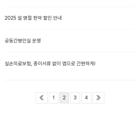
2025 설 명절 한약 할인 안내
공동간병인실 운영
실손의료보험, 종이서류 없이 앱으로 간편하게!
열린
페이지
처음
페이지
페이지
페이지
맨끝
1
2
3
4