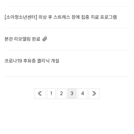
[소아청소년센터] 외상 후 스트레스 장애 집중 치료 프로그램
본관 리모델링 완료
코로나19 후유증 클리닉 개설
열린
페이지
처음
페이지
페이지
페이지
맨끝
1
2
3
4